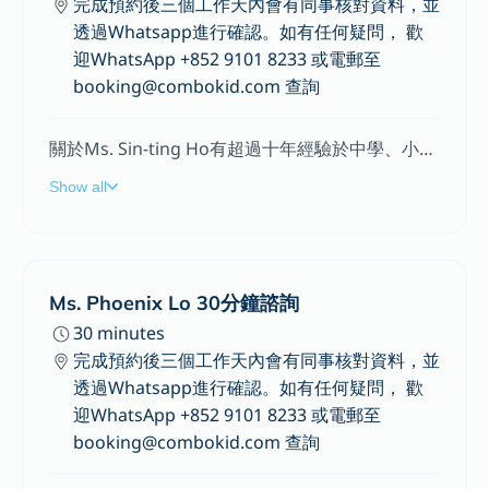
完成預約後三個工作天內會有同事核對資料，並
透過Whatsapp進行確認。如有任何疑問， 歡
迎WhatsApp +852 9101 8233 或電郵至
booking@combokid.com 查詢
關於Ms. Sin-ting Ho有超過十年經驗於中學、小學及學前訓練機構擔任教育心理學家，為有需要的學童提供心理評估、輔導及訓練（包括針對學習、自我照顧、社交、專注力、情緒行為等問題）。亦為教師和家長提供諮詢和培訓，提升他們支援學童的技巧與信心。於香港大學心理學系就自閉症的實本為證訓練方法進行研究。為實習教育心理學家提供指導的導師。自閉症家長機構的義務委員，為家長及職員提供管教和訓練的諮詢。特殊學校教師。專長提供兒童情緒健康和情緒調節的支持，幫助兒童建立積極的情感和社交技能。針對幼兒的認知、語言和情緒發展提供早期發展評估，了解兒童的發展情況，制定個性化的教育計劃，以促進兒童的綜合發展。為幼兒進行自閉症、專注力不足、過度活躍症等疾患進行評估及治療，協助兒童克服學習和情緒困難，提高其學習動機和學習成就。協助兒童發展正確的學習習慣和學習策略，提高其學習效果和學習成就。培養兒童的社交技巧及情感表達能力，協助兒童建立良好的人際關係，培養其自信和情感穩定性。
Show all
Ms. Phoenix Lo 30分鐘諮詢
30 minutes
完成預約後三個工作天內會有同事核對資料，並
透過Whatsapp進行確認。如有任何疑問， 歡
迎WhatsApp +852 9101 8233 或電郵至
booking@combokid.com 查詢