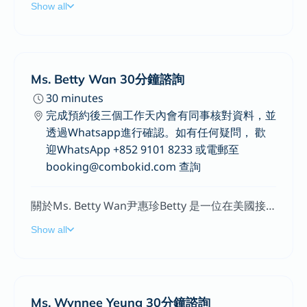
Show all
Ms. Betty Wan 30分鐘諮詢
30 minutes
完成預約後三個工作天內會有同事核對資料，並
透過Whatsapp進行確認。如有任何疑問， 歡
迎WhatsApp +852 9101 8233 或電郵至
booking@combokid.com 查詢
關於Ms. Betty Wan尹惠珍Betty 是一位在美國接受訓練的藥劑師。畢業後，她回到香港，在多家跨國製藥公司從事多個不同方面的工作。她是香港哮喘學會的創會會員之一，也在2021年創辦濕疹教室。她擁有多年與濕疹患者和照護者合作的經驗，提供有效幫助改善濕疹治療的方案,使他們重新掌控自的皮膚。
Show all
Ms. Wynnee Yeung 30分鐘諮詢