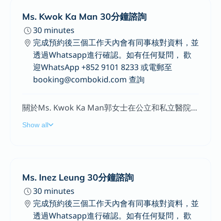
Ms. Kwok Ka Man 30分鐘諮詢
30 minutes
完成預約後三個工作天內會有同事核對資料，並
透過Whatsapp進行確認。如有任何疑問， 歡
迎WhatsApp +852 9101 8233 或電郵至
booking@combokid.com 查詢
關於Ms. Kwok Ka Man郭女士在公立和私立醫院擔任護士超過10年。她在新生兒重症監護室和兒科單位的工作經驗，能夠幫助她識別嬰兒和兒童的健康問題，並就家長可能遇到的緊急情況提供建議。此外，郭家敏女士還提供有關嬰兒護理的教育，包括沐浴、餵養和母乳哺育。專長提供新生兒健康評估、早期發展評估和營養諮詢，在嬰兒的成長和發展過程中提供指導和支持。協助新生兒進行細小肌肉和大型肌肉發展的評估和治療，以促進兒童的身體控制能力和運動技能。在新生兒出現健康問題時，能夠迅速識別症狀並提供專業的處理方法，以確保嬰兒的健康和安全。為新生兒提供基本護理，包括嬰兒的沐浴、更換尿布和餵養等，以確保嬰兒的基本需求得到滿足。
Show all
Ms. Inez Leung 30分鐘諮詢
30 minutes
完成預約後三個工作天內會有同事核對資料，並
透過Whatsapp進行確認。如有任何疑問， 歡