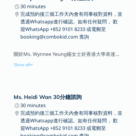
30 minutes
完成預約後三個工作天內會有同事核對資料，並
透過Whatsapp進行確認。如有任何疑問， 歡
迎WhatsApp +852 9101 8233 或電郵至
booking@combokid.com 查詢
關於Ms. Wynnee Yeung楊女士於香港大學表達藝術治療碩士畢業，現為註冊藝術(表達藝術)治療師(AThR)，曾為多間機構及學校提供個人及小組治療、工作坊及講座服務，講座主題包括兒童情緒表達及調適、提升精神健康等，而服務對象為精神病康復者及其兒童、受情緒困擾的人士、有情緒及行為問題之兒童、有特殊教育需要的兒童及青少年等。楊女士相信表達藝術治療能促進我覺察及表達，透過非言語創作提升自信心、自我認識及情緒韌性，以提升身心靈健康。
Show all
Ms. Heidi Wan 30分鐘諮詢
30 minutes
完成預約後三個工作天內會有同事核對資料，並
透過Whatsapp進行確認。如有任何疑問， 歡
迎WhatsApp +852 9101 8233 或電郵至
booking@combokid.com 查詢