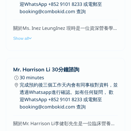
迎WhatsApp +852 9101 8233 或電郵至
booking@combokid.com 查詢
關於Ms. Inez LeungInez 現時是一位資深營養學家，並且是香港營養學會的會員。她在大型功能性醫學健康中心、綜合醫療中心及體檢中心擔任營養師，擁有多年豐富的營養諮詢經驗，幫助不同年齡層的客戶解決健康問題。Inez 亦曾在多家私營公司及小學舉辦健康講座。她與本地醫療保健專業人員密切合作，制定個人化飲食治療方案，從根本提升客戶的整體健康及生活質素。Inez 亦提供產前及產後的營養諮詢，並針對幼兒的營養需求給予專業指導。
Show all
Mr. Harrison Li 30分鐘諮詢
30 minutes
完成預約後三個工作天內會有同事核對資料，並
透過Whatsapp進行確認。如有任何疑問， 歡
迎WhatsApp +852 9101 8233 或電郵至
booking@combokid.com 查詢
關於Mr. Harrison Li李健彰先生是一位臨床營養學家及前嚴重濕疹患者，透過豐富的親身經歷，學術研究及專業知識，以具備醫學認證的皮膚護理及營養療法，致力為患者及其照顧者逆轉濕疹，鼻敏感，敏感皮膚及相關腸胃問題。