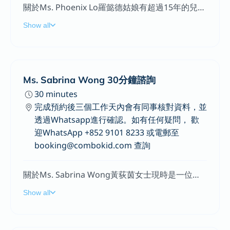
關於Ms. Phoenix Lo羅懿德姑娘有超過15年的兒科職業治療臨床經驗，在不同機構及兒童發展中心任職期間，她專注於服務有特殊學習需要之幼兒及學童，包括發展遲緩、自閉症、專注力不足及過度活躍症、學習障礙等，亦曾擔任到校服務治療師，以及舉辦家長及老師的培訓講座及工作坊。近年來亦積極推動大眾對高敏感孩子的認識，支援家長在照顧及管教上所遇到的難關。專長提供兒童情緒健康和情緒調節的支持，協助兒童建立積極的情感和社交技能。針對幼兒的認知、語言和情緒發展提供早期發展評估，並制定個性化的治療方案，以促進兒童的綜合發展。為幼兒進行社交技能發展、細小肌肉和大型肌肉發展的評估和治療，以增強兒童的身體控制能力和運動技能。協助兒童培養細小肌肉和大型肌肉的發展，以增強其手眼協調能力、平衡能力和運動協調能力。香港大學行為健康學碩士 -香港理工大學職業治療學士 -香港註冊職業治療師（HKROT Part 1) -英國註冊職業治療師 -香港兒童腦科及體智發展學會會員 -美國感統聽樂治療高級程度證書 -光敏感/艾蘭綜合症篩檢測驗證書 -澳洲保雲治療法高級證書(ISBT)
Show all
Ms. Sabrina Wong 30分鐘諮詢
30 minutes
完成預約後三個工作天內會有同事核對資料，並
透過Whatsapp進行確認。如有任何疑問， 歡
迎WhatsApp +852 9101 8233 或電郵至
booking@combokid.com 查詢
關於Ms. Sabrina Wong黃荻茵女士現時是一位澳洲註冊的輔導員和認可的ESDM (早期丹佛模式)治療師，為有不同情緒或發展需要的兒童及成人提供評估和介入服務。她相信溫暖互信的人際關係能推動個人成長，並擅於在兒童主導的遊戲中促進其溝通和全人發展。在移居澳大利亞以前，她在香港的康復機構任職言語治療師。因著廣泛的工作和專業培訓經驗，她對兒童的需求非常敏感，並且熱衷於幫助家長增進親子關係從而培養自信和積極的孩子。專長提供兒童情緒健康和情緒調節的支持，幫助兒童建立積極的情感和社交技能。針對幼兒的語言發展進行早期評估，制定個性化的治療計劃，協助兒童克服語言障礙，提高其語言表達和聆聽能力。為幼兒進行自閉症、專注力不足、過度活躍症等疾患進行評估及治療，協助兒童克服語言和社交困難，提高其社交技巧和情感表達能力。與家長和學校合作，提供有關語言發展的教育和指導，以幫助兒童在語言學習中取得進步。使用各種技術和工具，例如語言訓練、聲音產生和口腔肌肉控制練習，以提高兒童的語言表達和聆聽能力。協助幼兒發展正確的口腔肌肉控制和發音技巧，以幫助兒童發展良好的語言能力。
Show all