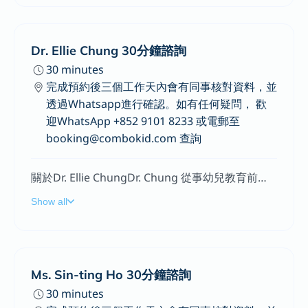
Dr. Ellie Chung 30分鐘諮詢
30 minutes
完成預約後三個工作天內會有同事核對資料，並
透過Whatsapp進行確認。如有任何疑問， 歡
迎WhatsApp +852 9101 8233 或電郵至
booking@combokid.com 查詢
關於Dr. Ellie ChungDr. Chung 從事幼兒教育前線教師 12 年，並在大專院校任講師26 年。 她熟悉孩子的全面發展，特別是語言、社交情感、身體以及健康飲食方面。 在過去的 15 年裏，她為教師和家長舉辦了不同的講座和研討會。 目前，她在一所小學和一所幼兒園擔任教育發展顧問。專長提供兒童情緒健康和情緒調節的支持，協助兒童建立積極的情感和社交技能。針對幼兒的認知、語言和情緒發展提供早期發展評估，制定個性化的教育計劃，以促進兒童的綜合發展。協助兒童培養細小肌肉和大型肌肉的發展，以增強其手眼協調能力、平衡能力和運動協調能力。為兒童提供豐富的學習機會和教育資源，以促進其語言和認知能力的發展。鼓勵兒童參與社交活動，培養其社交技巧和情感表達能力。
Show all
Ms. Sin-ting Ho 30分鐘諮詢
30 minutes