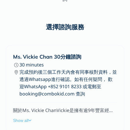
選擇諮詢服務
Ms. Vickie Chan 30分鐘諮詢
30 minutes
完成預約後三個工作天內會有同事核對資料，並
透過Whatsapp進行確認。如有任何疑問， 歡
迎WhatsApp +852 9101 8233 或電郵至
booking@combokid.com 查詢
關於Ms. Vickie ChanVickie是擁有逾9年豐富經驗的雙語言語治療師。她曾於美國和香港不同設定的公立學校、私人診所、社區中心和醫院工作，與各年齡層的客戶合作。Vickie深信早期干預的重要性，熱衷協助家長支持孩子的語言發展。她能操流利的英語和粵語，並且能以普通話進行交流。專長為幼兒提供適齡的語言評估，了解幼兒的語言發展程度，以便提供個性化的語言干預方案。針對幼兒語言發展中的問題，提供專業的語言訓練和治療，以提升幼兒的語言能力和表達能力。培養幼兒的語言學習興趣和自信心，提高幼兒參與語言活動的積極性和主動性。
Show all